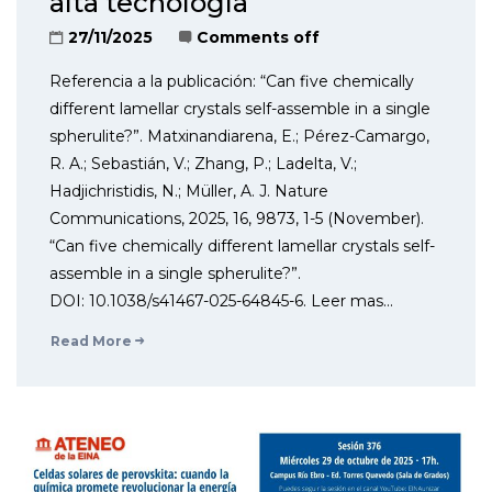
alta tecnología
27/11/2025
Comments off
Referencia a la publicación: “Can five chemically
different lamellar crystals self-assemble in a single
spherulite?”. Matxinandiarena, E.; Pérez-Camargo,
R. A.; Sebastián, V.; Zhang, P.; Ladelta, V.;
Hadjichristidis, N.; Müller, A. J. Nature
Communications, 2025, 16, 9873, 1-5 (November).
“Can five chemically different lamellar crystals self-
assemble in a single spherulite?”.
DOI: 10.1038/s41467-025-64845-6. Leer mas…
Read More