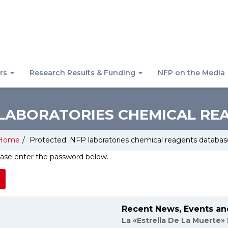
rs
Research Results & Funding
NFP on the Media
 LABORATORIES CHEMICAL RE
Home
/
Protected: NFP laboratories chemical reagents databas
lease enter the password below.
Recent News, Events an
La «Estrella De La Muerte»