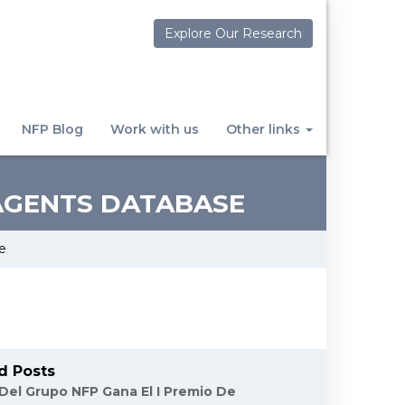
Explore Our Research
NFP Blog
Work with us
Other links
AGENTS DATABASE
e
d Posts
 Del Grupo NFP Gana El I Premio De