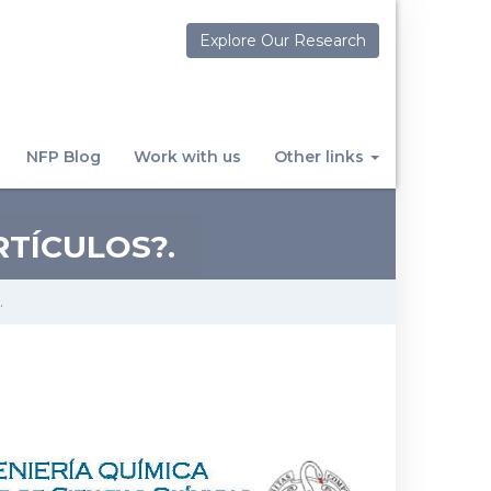
Explore Our Research
NFP Blog
Work with us
Other links
RTÍCULOS?.
.