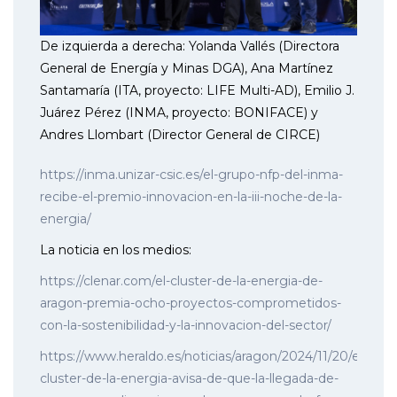
De izquierda a derecha: Yolanda Vallés (Directora
General de Energía y Minas DGA), Ana Martínez
Santamaría (ITA, proyecto: LIFE Multi-AD), Emilio J.
Juárez Pérez (INMA, proyecto: BONIFACE) y
Andres Llombart (Director General de CIRCE)
https://inma.unizar-csic.es/el-grupo-nfp-del-inma-
recibe-el-premio-innovacion-en-la-iii-noche-de-la-
energia/
La noticia en los medios:
https://clenar.com/el-cluster-de-la-energia-de-
aragon-premia-ocho-proyectos-comprometidos-
con-la-sostenibilidad-y-la-innovacion-del-sector/
https://www.heraldo.es/noticias/aragon/2024/11/20/el-
cluster-de-la-energia-avisa-de-que-la-llegada-de-