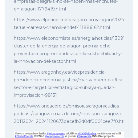
empresas-peligra-si-no-se-hacen-mas-enchufes-
en-aragon-1779419.html
https://www.elperiodicodearagon.com/aragon/2024/11/20/
teruel-carreras-chemik-endef-111886162.html
https://www.eleconomista.es/energia/noticias/13097095/11
cluster-de-la-energia-de-aragon-premia-ocho-
proyectos-comprometidos-con-la-sostenibilidad-y-
la-innovacion-del-sector.html
https://www.aragonhoy.es/vicepresidencia-
presidencia-economia-justicia/mar-vaquero-califica-
sector-energetico-estrategico-subraya-quedar-
improvisacion-98131
https://www.ondacero.es/emisoras/aragon/audios-
podcast/zaragoza-mas-de-uno/mas-uno-zaragoza-
20112024_20241120673decefb2d0df0001cee7f0.html