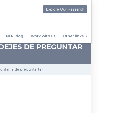
Explore Our Research
NFP Blog
Work with us
Other links
 DEJES DE PREGUNTAR
guntar ni de preguntarte»