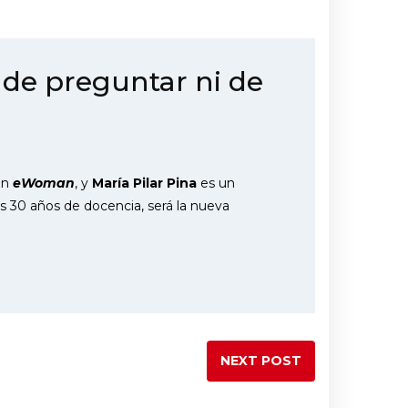
s de preguntar ni de
en
eWoman
, y
María Pilar Pina
es un
s 30 años de docencia, será la nueva
NEXT POST