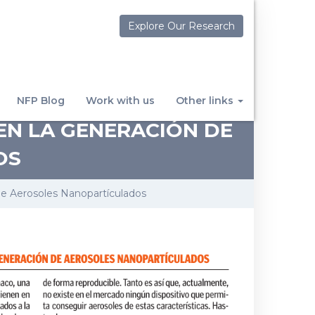
Explore Our Research
NFP Blog
Work with us
Other links
EN LA GENERACIÓN DE
OS
De Aerosoles Nanopartículados