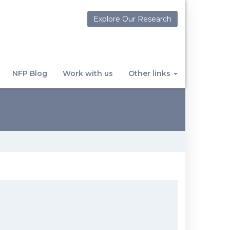
Explore Our Research
NFP Blog
Work with us
Other links