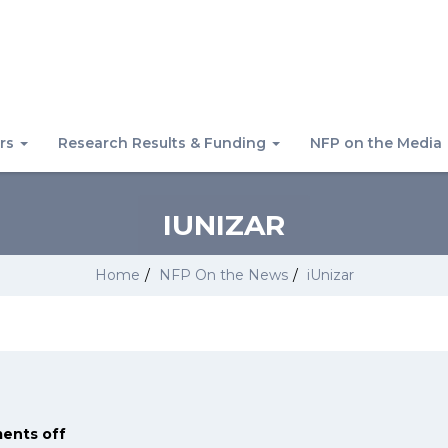
rs
Research Results & Funding
NFP on the Media
IUNIZAR
Home
/
NFP On the News
/
iUnizar
ents off