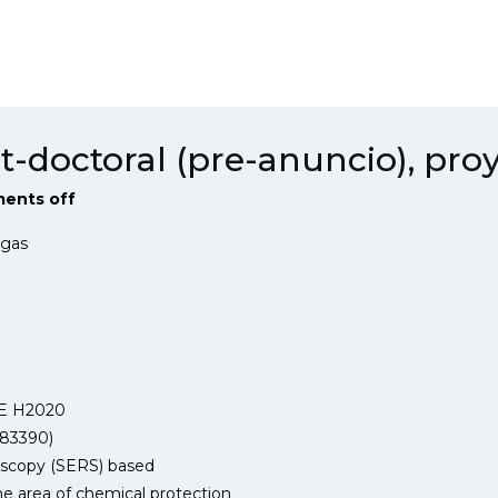
t-doctoral (pre-anuncio), pr
ents off
 gas
 H2020
883390)
scopy (SERS) based
he area of chemical protection