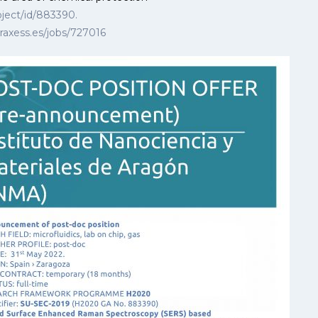
roject/id/883390.
raxess.es/jobs/727016