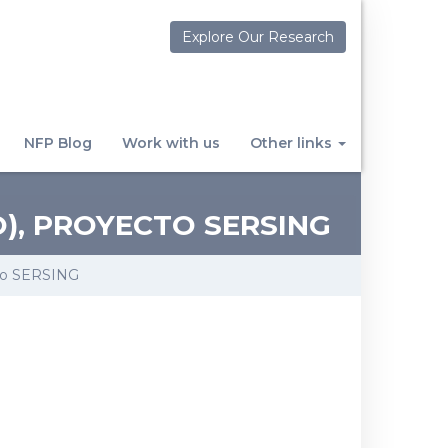
Explore Our Research
NFP Blog
Work with us
Other links
), PROYECTO SERSING
cto SERSING