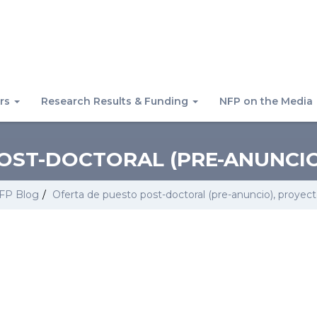
rs
Research Results & Funding
NFP on the Media
OST-DOCTORAL (PRE-ANUNCIO
FP Blog
/
Oferta de puesto post-doctoral (pre-anuncio), proye