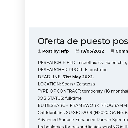
Oferta de puesto pos
Post by:
Nfp
19/05/2022
Comm
RESEARCH FIELD: microfluidics, lab on chip,
RESEARCHER PROFILE: post-doc
DEADLINE:
31st May 2022.
LOCATION: Spain › Zaragoza
TYPE OF CONTRACT: temporary (18 months)
JOB STATUS: full-time
EU RESEARCH FRAMEWORK PROGRAMME
Call Identifier: SU-SEC-2019 (H2020 GA No. 
Advanced Surface Enhanced Raman Spectro
technologies for gas and liquids sensING in t