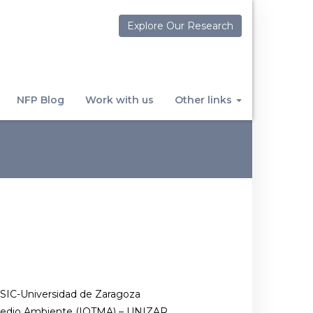
Explore Our Research
NFP Blog
Work with us
Other links
CSIC-Universidad de Zaragoza
 Medio Ambiente (IQTMA) – UNIZAR