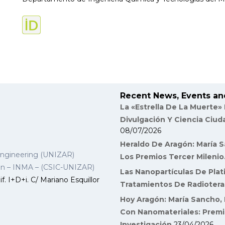
Recent News, Events an
La «Estrella De La Muerte»
Divulgación Y Ciencia Ciu
08/07/2026
Heraldo De Aragón: María S
Engineering (UNIZAR)
Los Premios Tercer Milenio
gon – INMA – (CSIC-UNIZAR)
Las Nanopartículas De Plat
f. I+D+i. C/ Mariano Esquillor
Tratamientos De Radiotera
Hoy Aragón: María Sancho, 
Con Nanomateriales: Premi
Investigación
23/04/2026