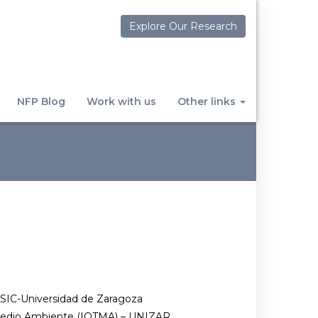
Explore Our Research
NFP Blog
Work with us
Other links
CSIC-Universidad de Zaragoza
 Medio Ambiente (IQTMA) – UNIZAR