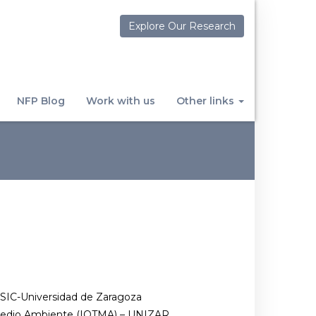
Explore Our Research
NFP Blog
Work with us
Other links
CSIC-Universidad de Zaragoza
 Medio Ambiente (IQTMA) – UNIZAR