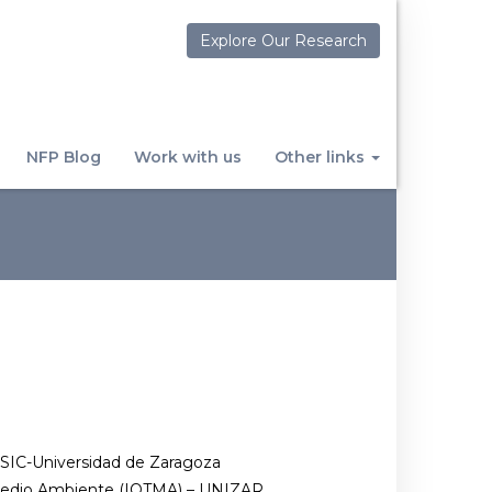
Explore Our Research
NFP Blog
Work with us
Other links
CSIC-Universidad de Zaragoza
 Medio Ambiente (IQTMA) – UNIZAR