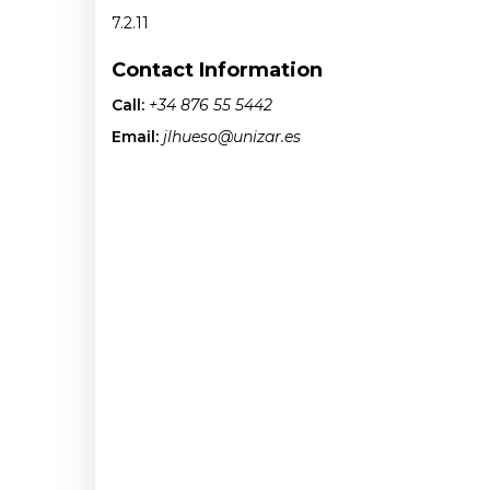
7.2.11
Contact Information
Call:
+34 876 55 5442
Email:
jlhueso@unizar.es