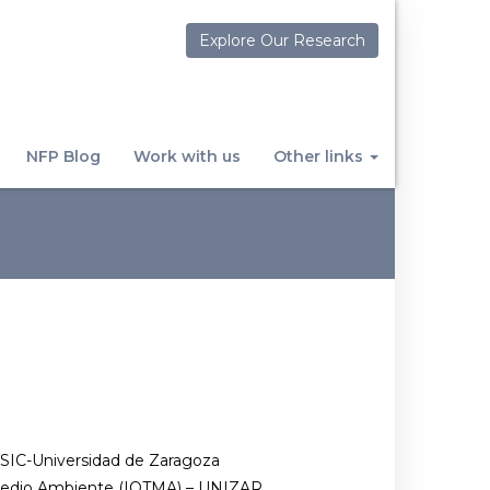
Explore Our Research
NFP Blog
Work with us
Other links
CSIC-Universidad de Zaragoza
 Medio Ambiente (IQTMA) – UNIZAR