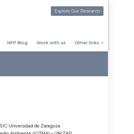
Explore Our Research
NFP Blog
Work with us
Other links
CSIC-Universidad de Zaragoza
 Medio Ambiente (IQTMA) – UNIZAR