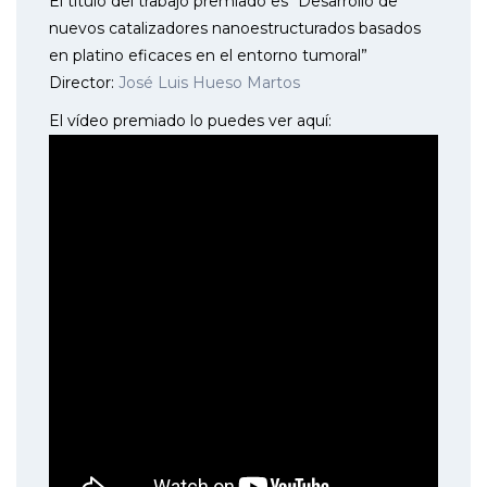
El título del trabajo premiado es “Desarrollo de
nuevos catalizadores nanoestructurados basados
en platino eficaces en el entorno tumoral”
Director:
José Luis Hueso Martos
El vídeo premiado lo puedes ver aquí: