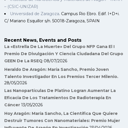
– (CSIC-UNIZAR)
Universidad de Zaragoza
. Campus Rio Ebro. Edif. I+D+i.
C/ Mariano Esquillor s/n. 50018-Zaragoza, SPAIN
Recent News, Events and Posts
La «Estrella De La Muerte» Del Grupo NFP Gana El I
Premio De Divulgación Y Ciencia Ciudadana Del Grupo
GEEN De La RSEQ
08/07/2026
Heraldo De Aragón: María Sancho, Premio Joven
Talento Investigador En Los Premios Tercer Milenio.
28/05/2026
Las Nanopartículas De Platino Logran Aumentar La
Eficacia De Los Tratamientos De Radioterapia En
Cáncer
13/05/2026
Hoy Aragón: María Sancho, La Científica Que Quiere
Destruir Tumores Con Nanomateriales: Premio Mujer
Influyente De Aragón En Investigación
23/04/2026