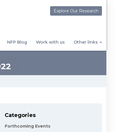
Explore Our Research
NFP Blog
Work with us
Other links
22
Categories
Forthcoming Events