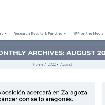
rs
Research Results & Funding
NFP on the Media
ONTHLY ARCHIVES:
AUGUST 20
Home
/
2022
/
August
xposición acercará en Zaragoza
 cáncer con sello aragonés.