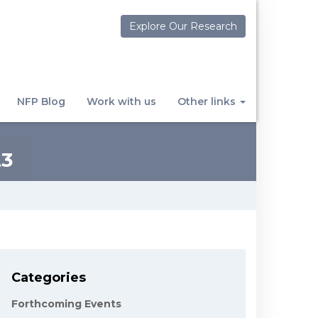
Explore Our Research
NFP Blog
Work with us
Other links
23
Categories
Forthcoming Events