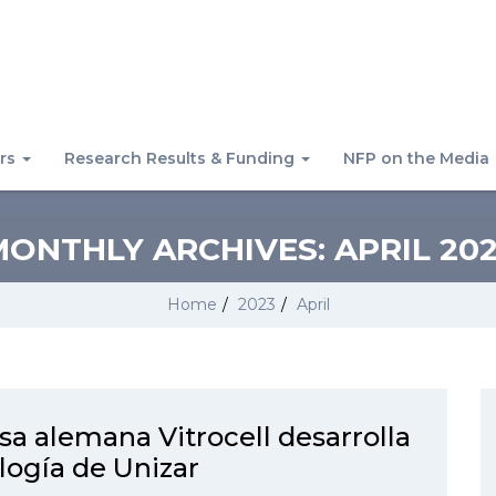
rs
Research Results & Funding
NFP on the Media
MONTHLY ARCHIVES:
APRIL 20
Home
/
2023
/
April
a alemana Vitrocell desarrolla
logía de Unizar