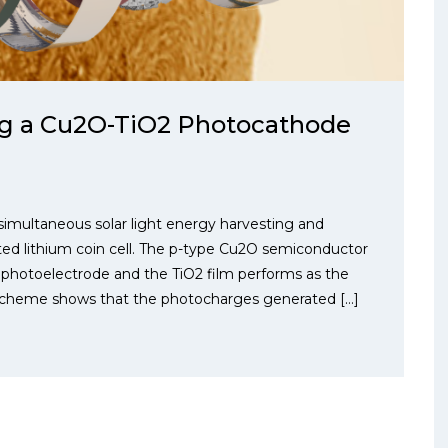
ng a Cu2O-TiO2 Photocathode
simultaneous solar light energy harvesting and
ted lithium coin cell. The p-type Cu2O semiconductor
e photoelectrode and the TiO2 film performs as the
y scheme shows that the photocharges generated […]