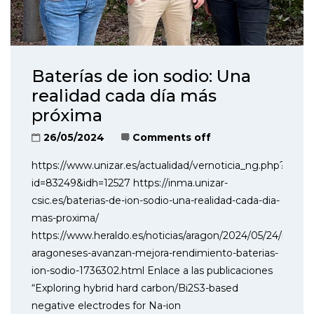
Baterías de ion sodio: Una
realidad cada día más
próxima
26/05/2024
Comments off
https://www.unizar.es/actualidad/vernoticia_ng.php?
id=83249&idh=12527 https://inma.unizar-
csic.es/baterias-de-ion-sodio-una-realidad-cada-dia-
mas-proxima/
https://www.heraldo.es/noticias/aragon/2024/05/24/invest
aragoneses-avanzan-mejora-rendimiento-baterias-
ion-sodio-1736302.html Enlace a las publicaciones
“Exploring hybrid hard carbon/Bi2S3-based
negative electrodes for Na-ion