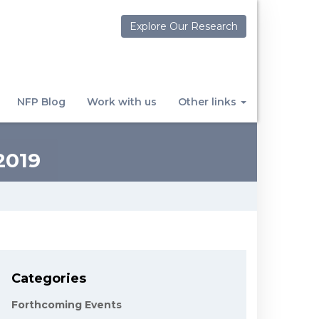
Explore Our Research
NFP Blog
Work with us
Other links
2019
Categories
Forthcoming Events