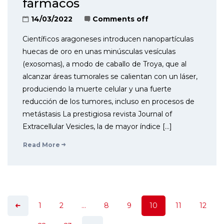
fármacos
14/03/2022
Comments off
Científicos aragoneses introducen nanopartículas
huecas de oro en unas minúsculas vesículas
(exosomas), a modo de caballo de Troya, que al
alcanzar áreas tumorales se calientan con un láser,
produciendo la muerte celular y una fuerte
reducción de los tumores, incluso en procesos de
metástasis La prestigiosa revista Journal of
Extracellular Vesicles, la de mayor índice […]
Read More
1
2
…
8
9
10
11
12